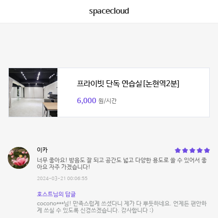
spacecloud
프라이빗 단독 연습실[논현역2분]
6,000
원/시간
이카
너무 좋아요! 방음도 잘 되고 공간도 넓고 다양한 용도로 쓸 수 있어서 좋
아요 자주 가겠습니다!
2024-03-21 00:06:55
호스트님의 답글
cocono***님! 만족스럽게 쓰셨다니 제가 다 뿌듯하네요. 언제든 편안하
게 쓰실 수 있도록 신경쓰겠습니다. 감사합니다 :)