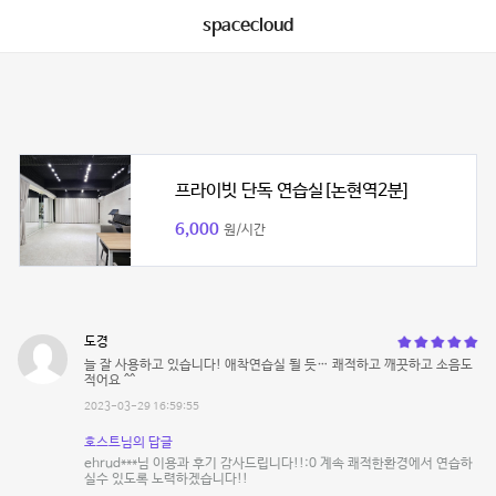
spacecloud
프라이빗 단독 연습실[논현역2분]
6,000
원/시간
도경
늘 잘 사용하고 있습니다! 애착연습실 될 듯… 쾌적하고 깨끗하고 소음도
적어요 ^^
2023-03-29 16:59:55
호스트님의 답글
ehrud***님 이용과 후기 감사드립니다!!:0 계속 쾌적한환경에서 연습하
실수 있도록 노력하겠습니다!!