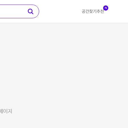
N
공간찾기
추천
 페이지