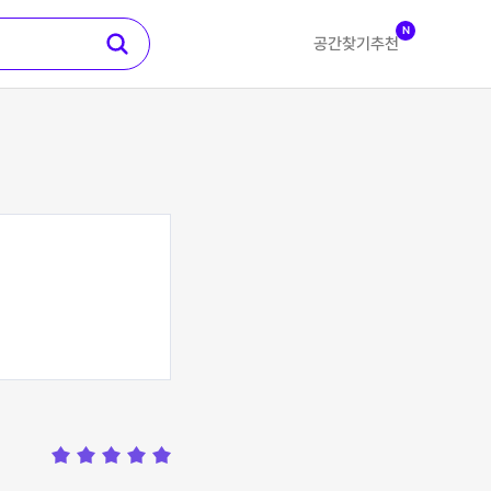
N
공간찾기
추천