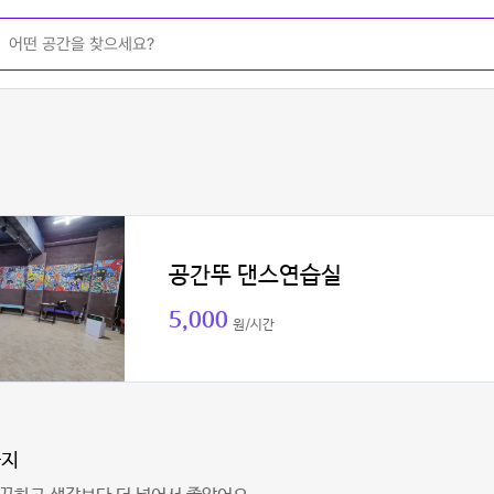
공간뚜 댄스연습실
5,000
원/시간
가지