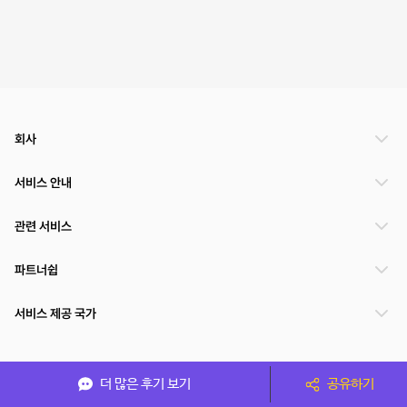
회사
서비스 안내
관련 서비스
파트너쉽
서비스 제공 국가
(주)NSPACE 사업자정보
더 많은 후기 보기
공유하기