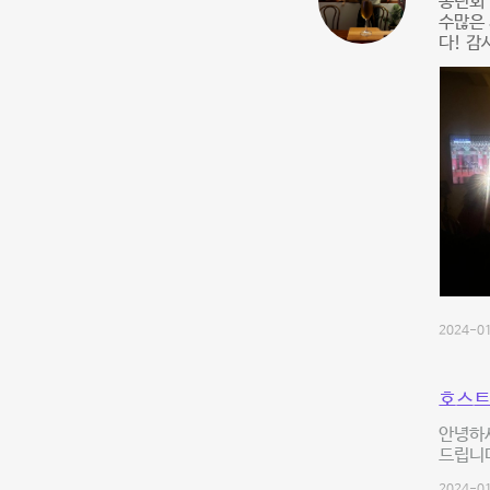
송년회
수많은 
다! 감
2024-01
호스트
안녕하
드립니다