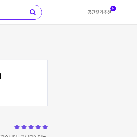
N
공간찾기
추천
지