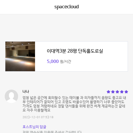
spacecloud
이대역3분 28평 단독홀도로실
5,000
원/시간
나나
엄청 넓은 공간에 회의할수 있는 테이블 과 의자들까지 음향도 좋고요 내
부 인테리어가 잘되어 있고 조명도 바꿀수있어 촬영하기 너무 좋았어도
가격도 엄청 저렴하네요 정말 댄서들을 위해 완전 싸게 제공하는것 같네
요 자주 이용할께요
2023-12-01 07:53:18
호스트님의 답글
저희 연습실을 이용해 주셔서 감사합니다