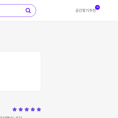
N
공간찾기
추천