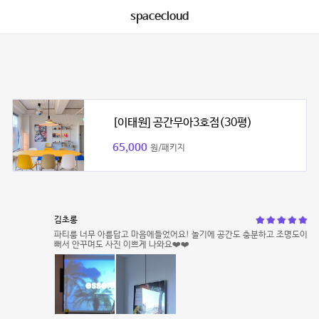
spacecloud
[이태원] 공간무아3호점(30평)
65,000
원/패키지
김초롱
파티룸 너무 아름답고 마음에들었어요! 놀기에 공간도 충분하고 조명도이
뻐서 안꾸며도 사진 이쁘게 나와요❤️❤️