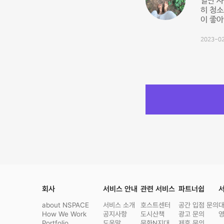
일단 사
히 청소
이 좋아
2023-02
회사
서비스 안내
관련 서비스
파트너쉽
서
about NSPACE
서비스 소개
호스트센터
공간 입점 문의
How We Work
공지사항
도시산책
광고 문의
Portfolio
도움말
문화N지대
제휴 문의