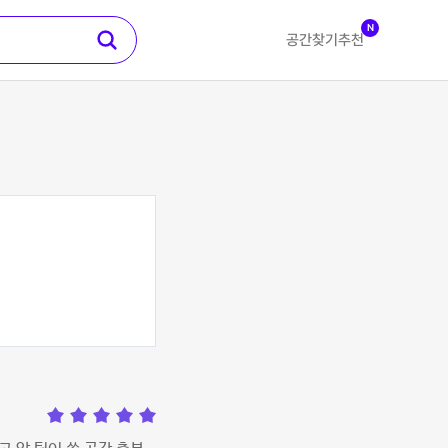
N
공간찾기
추천