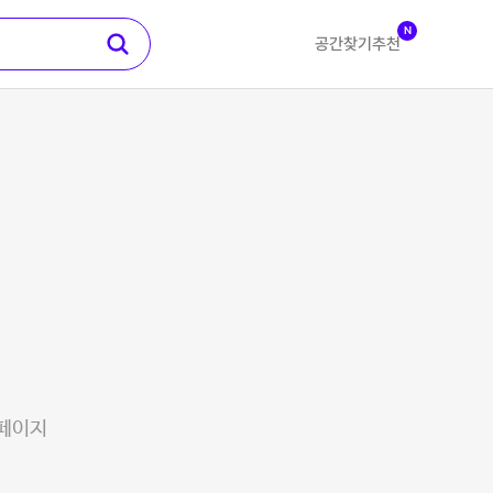
N
공간찾기
추천
 페이지