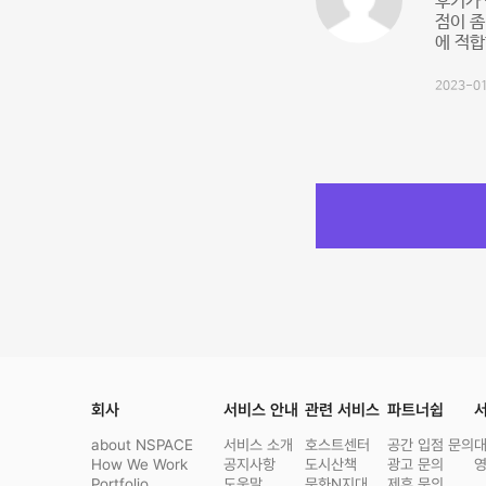
후기가 
점이 좀
에 적합
2023-01
회사
서비스 안내
관련 서비스
파트너쉽
서
about NSPACE
서비스 소개
호스트센터
공간 입점 문의
How We Work
공지사항
도시산책
광고 문의
Portfolio
도움말
문화N지대
제휴 문의