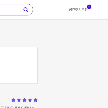
N
공간찾기
추천