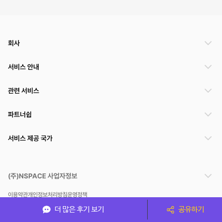
회사
서비스 안내
관련 서비스
파트너쉽
서비스 제공 국가
(주)NSPACE 사업자정보
이용약관
개인정보처리방침
운영정책
스페이스클라우드는 통신판매중개자이며 통신판매의 당사자가 아닙니다. 따라서 스페이스클
더 많은 후기 보기
공유하기
라우드는 공간 거래정보 및 거래에 대해 책임지지 않습니다.