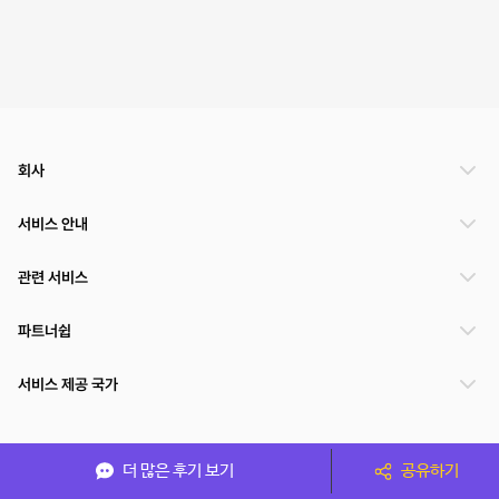
회사
서비스 안내
관련 서비스
파트너쉽
서비스 제공 국가
(주)NSPACE 사업자정보
더 많은 후기 보기
공유하기