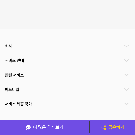
회사
서비스 안내
관련 서비스
파트너쉽
서비스 제공 국가
(주)NSPACE 사업자정보
더 많은 후기 보기
공유하기