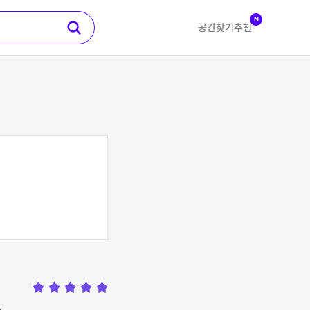
N
공간찾기
추천