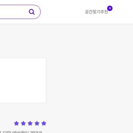
N
공간찾기
추천