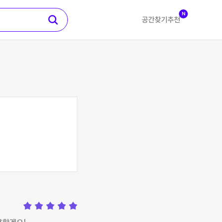
N
공간찾기
추천