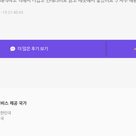
쾌적하고 역에서 가깝고 인테리어도 밝고 깨끗해서 좋았어요 :) 자주 애
-15 21:40:43
더 많은 후기 보기
비스 제공 국가
대한민국
영국