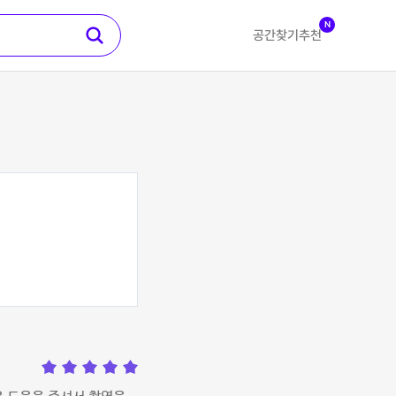
N
공간찾기
추천