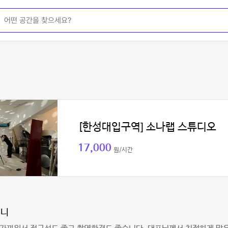
[한성대입구역] 소나랩 스튜디오
17,000
원/시간
머니