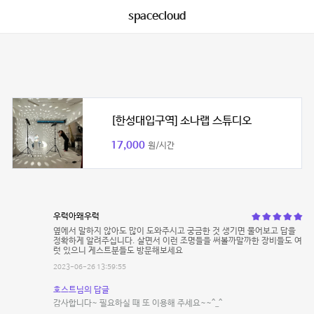
spacecloud
[한성대입구역] 소나랩 스튜디오
17,000
원/시간
우럭아왜우럭
옆에서 말하지 않아도 많이 도와주시고 궁금한 것 생기면 물어보고 답을
정확하게 알려주십니다. 살면서 이런 조명들을 써볼까말까한 장비들도 여
럿 있으니 게스트분들도 방문해보세요
2023-06-26 13:59:55
호스트님의 답글
감사합니다~ 필요하실 때 또 이용해 주세요~~^_^