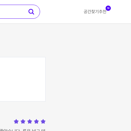
N
공간찾기
추천