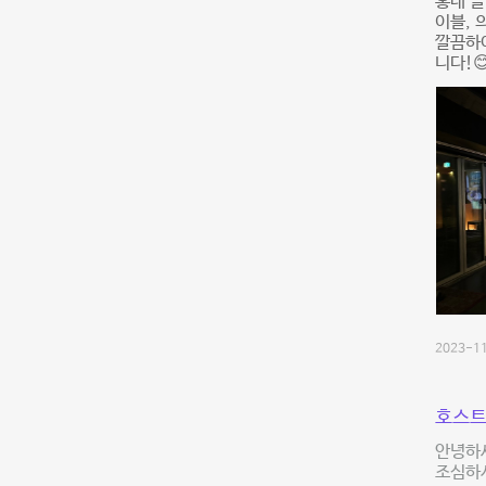
홍대 클
이블, 
깔끔하여
니다!
2023-11
호스트
안녕하
조심하