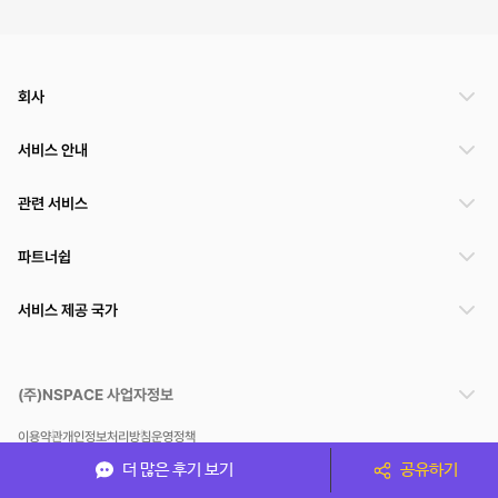
회사
서비스 안내
관련 서비스
파트너쉽
서비스 제공 국가
(주)NSPACE 사업자정보
이용약관
개인정보처리방침
운영정책
스페이스클라우드는 통신판매중개자이며 통신판매의 당사자가 아닙니다. 따라서 스페이스클
더 많은 후기 보기
공유하기
라우드는 공간 거래정보 및 거래에 대해 책임지지 않습니다.