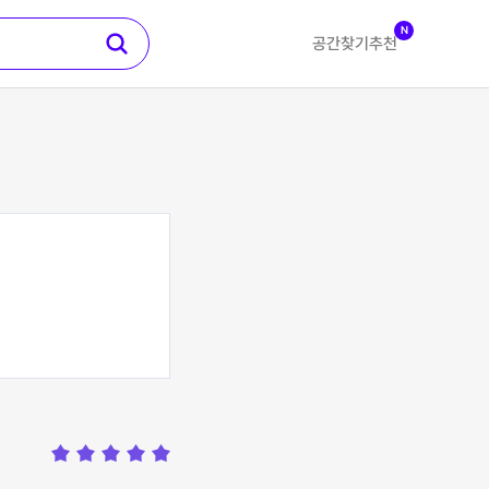
N
공간찾기
추천