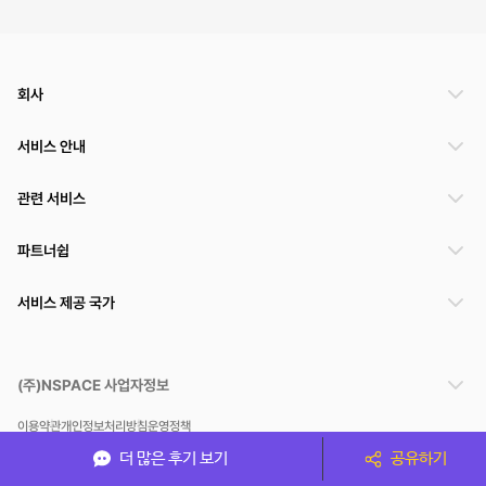
회사
서비스 안내
관련 서비스
파트너쉽
서비스 제공 국가
(주)NSPACE 사업자정보
이용약관
개인정보처리방침
운영정책
스페이스클라우드는 통신판매중개자이며 통신판매의 당사자가 아닙니다. 따라서 스페이스클
더 많은 후기 보기
공유하기
라우드는 공간 거래정보 및 거래에 대해 책임지지 않습니다.