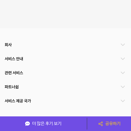
회사
서비스 안내
관련 서비스
파트너쉽
서비스 제공 국가
(주)NSPACE 사업자정보
더 많은 후기 보기
공유하기