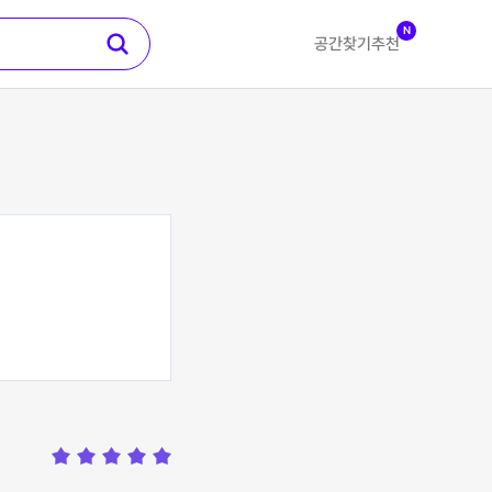
N
공간찾기
추천