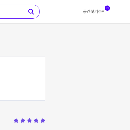
N
공간찾기
추천