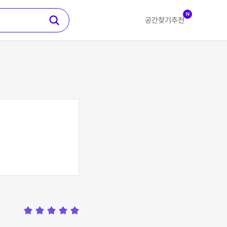
N
공간찾기
추천