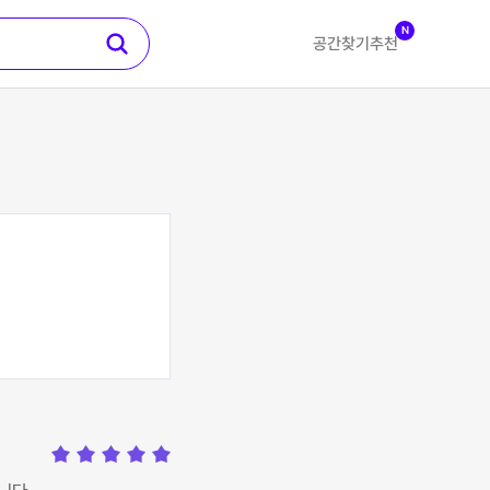
N
공간찾기
추천