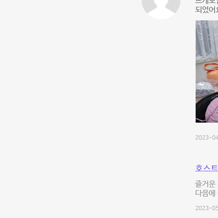
뜨게모
되었어
2023-04
호스트
즐거운 
다음에 
2023-05