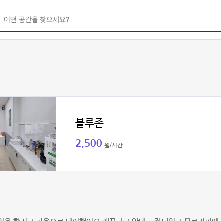
블루존
2,500
원/시간
나