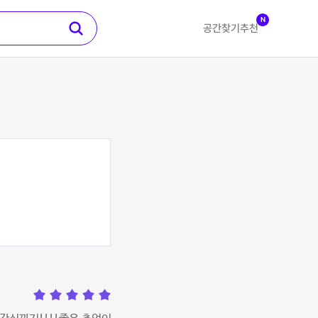
N
공간찾기
추천