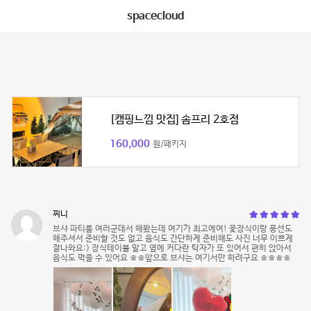
spacecloud
[캠핑느낌 맛집] 솜프리 2호점
160,000
원/패키지
찌니
브샤 파티룸 여러군데서 해봤는데 여기가 최고에여! 꽃장식이랑 풍선도
해주셔서 준비할 것도 없고 음식도 간단하게 준비해도 사진 너무 이쁘게
잘나와요:) 장식테이블 말고 옆에 커다란 탁자가 또 있어서 편히 앉아서
음식도 먹을 수 있어요 ㅎㅎ앞으로 브샤는 여기서만 하려구요 ㅎㅎㅎㅎ