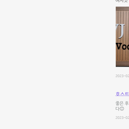
여지껏 
2023-02
호스트
좋은 후
다😊
2023-02