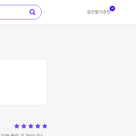
N
공간찾기
추천