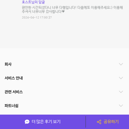
호스트님의 답글
편안한 시간되셨다니 너무 다행입니다! 다음에또 이용해주세요;) 이용해
주셔서 너무너무 감사합니다💗
2024-04-12 17:00:37
회사
서비스 안내
관련 서비스
파트너쉽
서비스 제공 국가
더 많은 후기 보기
공유하기