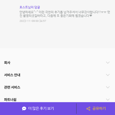
호스트님의 답글
안녕하세요^-^ 이런 극찬의 후기를 남겨주셔서 너무감사합니다!!ㅠㅠ 멋
진 촬영되셨길바라고, 다음에 또 좋은기회에 뵙겠습니다💗
2023-11-09 00:34:57
회사
서비스 안내
관련 서비스
파트너쉽
더 많은 후기 보기
공유하기
서비스 제공 국가