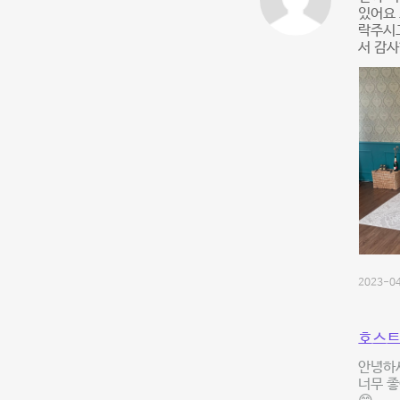
있어요 
락주시
서 감사
2023-04
호스트
안녕하세
너무 좋