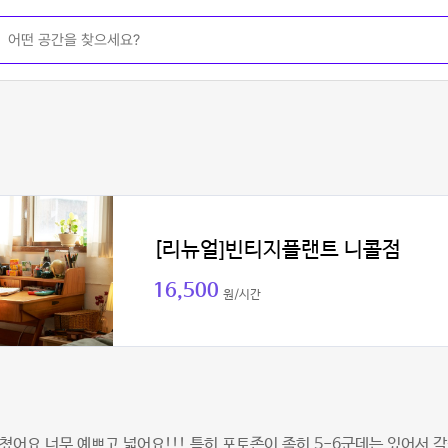
[리뉴얼]빈티지플랜트 니콜점
16,500
원/시간
쳤어요 너무 예쁘고 넓어요!!! 특히 포토존이 족히 5-6군데는 있어서 