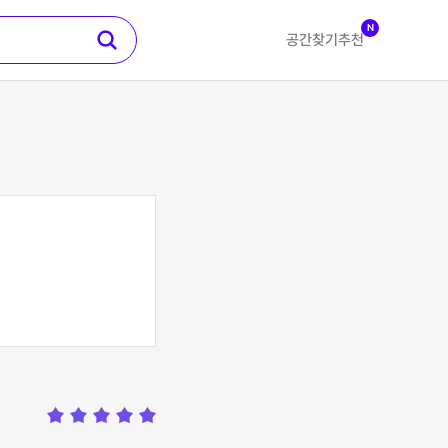
N
공간찾기
추천