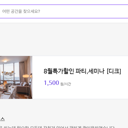
8월특가할인 파티,세미나 [디크]
1,500
원/시간
모스