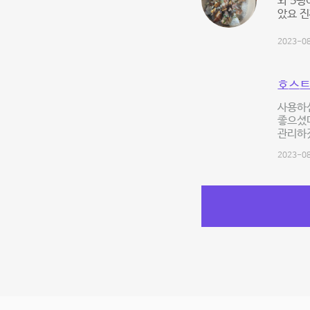
와 5평
았요 진
2023-08
호스트
사용하
좋으셨다
관리하
2023-08