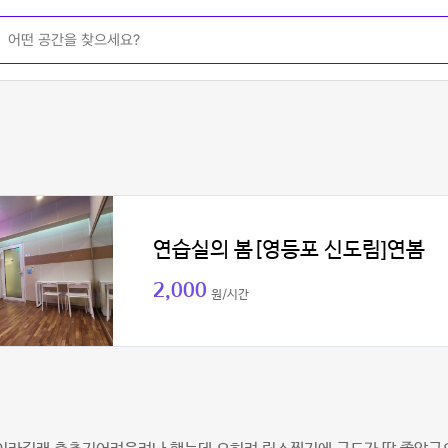
연습실의 봄[영등포 신도림]연봄
2,000
원/시간