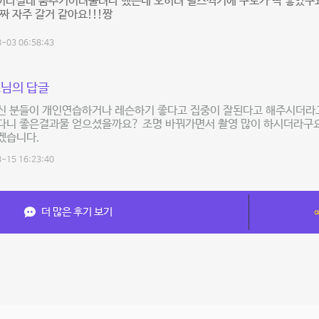
이라길래 춤추기어려울려나 했는데 오히려 릴스찍기에 구도가 딱 좋았구요
짜 자주 갈거 같아요!!!짱
-03 06:58:43
님의 답글
신 분들이 개인연습하거나 레슨하기 좋다고 집중이 잘된다고 해주시더라고
니 좋은결과물 얻으셨을까요? 조명 바꿔가면서 촬영 많이 하시더라구요 
겠습니다.
-15 16:23:40
더 많은 후기 보기