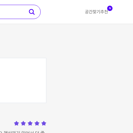
N
공간찾기
추천