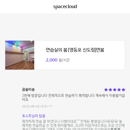
spacecloud
연습실의 봄[영등포 신도림]연봄
2,000
원/시간
곱슬비숑
2번째 방문입니다 전체적으로 연습하기 쾌적합니다 계속해서 이용할거같
아요
2023-08-03 16:31:17
호스트님의 답글
쾌적하게 연습 잘 하셨다니 다행이네요^^ 언제든 환영입니다😃😃😃 늘
쾌적한 연습하실 수 있게 관리할께요 그나마 아침저녁으로는 조금 선선해
져서 다행이지만 그래도 낮엔 더우니까 마지막더위 조심하셔요🧡🧡🧡