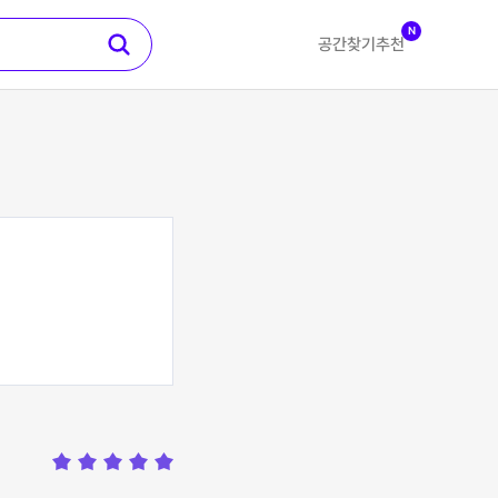
N
공간찾기
추천