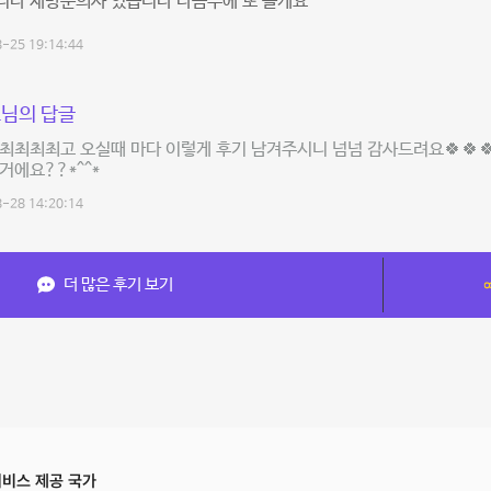
니다 재방문의사 있습니다 다음주에 또 올게요
-25 19:14:44
님의 답글
최최최최고 오실때 마다 이렇게 후기 남겨주시니 넘넘 감사드려요🍀🍀
거에요??*^^*
-28 14:20:14
더 많은 후기 보기
비스 제공 국가