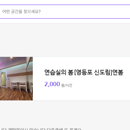
연습실의 봄[영등포 신도림]연봄
2,000
원/시간
경