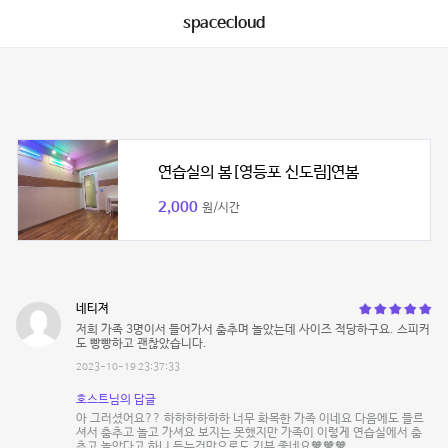
spacecloud
연습실의 봄[영등포 신도림]연봄
2,000
원/시간
네티져
저희 가족 3명이서 들어가서 춤추며 놀았는데 사이즈 적당하구요. 스피커
도 빵빵하고 괜찮았습니다.
2023-10-19 23:37:33
호스트님의 답글
아 그러셨어요?? 하하하하하하 너무 화목한 가족 이네요 다음에도 들르
셔서 춤추고 놀고 가셔요 보지는 못했지만 가족이 이렇게 연습실에서 춤
추고 놀았다고 하니 듣는것만으로도 기분 좋네요🧡🧡🧡