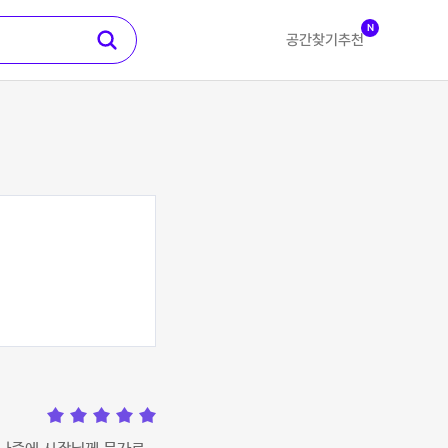
N
공간찾기
추천