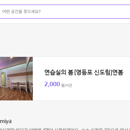
연습실의 봄[영등포 신도림]연봄
2,000
원/시간
amiya