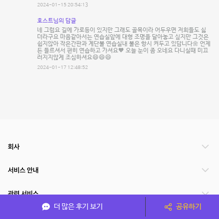
2024-01-15 20:54:13
호스트님의 답글
네 그럼요 길에 가로등이 있지만 그래도 골목이라 어두우면 저희들도 싫
더라구요 마음같아서는 연습실앞에 대형 조명을 달아놓고 싶지만 그것은
쉽지않아 작은간판과 계단불 연습실내 불은 항시 켜두고 있답니다🌼 언제
든 들르셔서 편히 연습하고 가셔요🧡 오늘 눈이 좀 오네요 다니실때 미끄
러지지않게 조심하셔요😄😄😄
2024-01-17 12:48:52
회사
서비스 안내
관련 서비스
더 많은 후기 보기
공유하기
파트너쉽