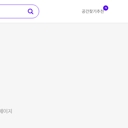
N
공간찾기
추천
 페이지