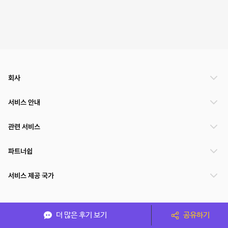
회사
서비스 안내
관련 서비스
파트너쉽
서비스 제공 국가
(주)NSPACE 사업자정보
더 많은 후기 보기
공유하기