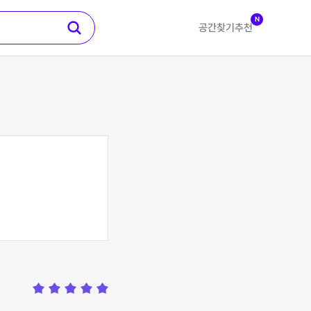
N
공간찾기
추천