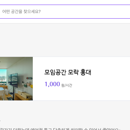
모임공간 모락 홍대
1,000
원/시간
카