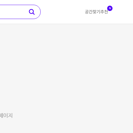
N
공간찾기
추천
 페이지