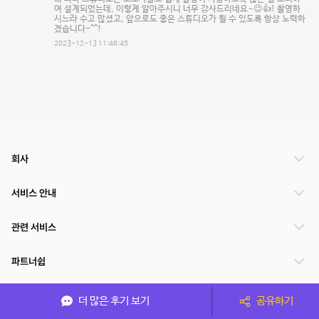
여 설계되었는데, 이렇게 알아주시니 너무 감사드리네요~😉👍! 촬영하
시느라 수고 많셨고, 앞으로도 좋은 스튜디오가 될 수 있도록 항상 노력하
겠습니다-^^!
2023-12-13 11:46:45
회사
서비스 안내
관련 서비스
파트너쉽
서비스 제공 국가
더 많은 후기 보기
공유하기