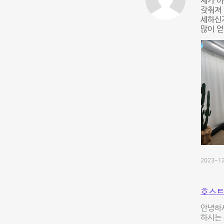
제가 이
갖춰져 
세하신지
많이 얻
2023-12
호스트
안녕하세
하시는 