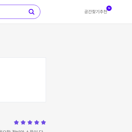
N
공간찾기
추천