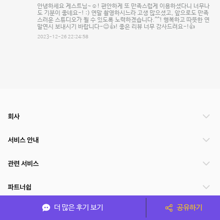
안녕하세요 게스트님~☺️! 편안하게 또 만족스럽게 이용하셨다니 너무나
도 기분이 좋네요-! :) 연말 촬영하시느라 고생 많으셨고, 앞으로도 만족
스러운 스튜디오가 될 수 있도록 노력하겠습니다.^^! 행복하고 따뜻한 연
말연시 보내시기 바랍니다-😉👍! 좋은 리뷰 너무 감사드려요-!👍
2023-12-26 22:24:58
회사
서비스 안내
관련 서비스
파트너쉽
더 많은 후기 보기
공유하기
서비스 제공 국가