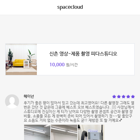
spacecloud
신촌 영상-제품 촬영 피다스튜디오
10,000
원/시간
헤이넌
후기가 좋은 평이 많아서 믿고 갔는데 최고였어요! 다른 촬영장 그래도 열
번은 갔던 것 같은데 그중에 베스트 오브 베스트였습니다..👍🏻 사장님께서
스튜디오에 진심이신 게 티가 났어요 다양한 촬영 콘셉트 공간과 촬영 장
비들, 소품들 모든 게 완벽히 준비 되어 있어서 촬영하기 정~~말 좋았구
요 소음도 거의 없는 수준이라 녹음도 굳!! 재방문 또 할 거예요💕